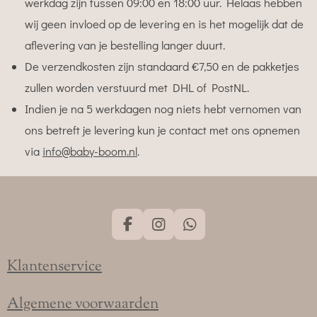
werkdag zijn tussen 09:00 en 18:00 uur. Helaas hebben
wij geen invloed op de levering en is het mogelijk dat de
aflevering van je bestelling langer duurt.
De verzendkosten zijn standaard €7,50 en de pakketjes
zullen worden verstuurd met DHL of PostNL.
Indien je na 5 werkdagen nog niets hebt vernomen van
ons betreft je levering kun je contact met ons opnemen
via
info@baby-boom.nl
.
F
I
W
a
n
h
c
s
a
Klantenservice
e
t
t
b
a
s
o
g
A
Algemene voorwaarden
o
r
p