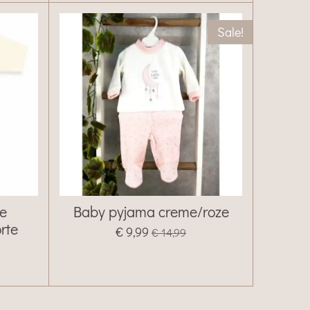
Sale!
je
Baby pyjama creme/roze
rte
€ 9,99
€ 14,99