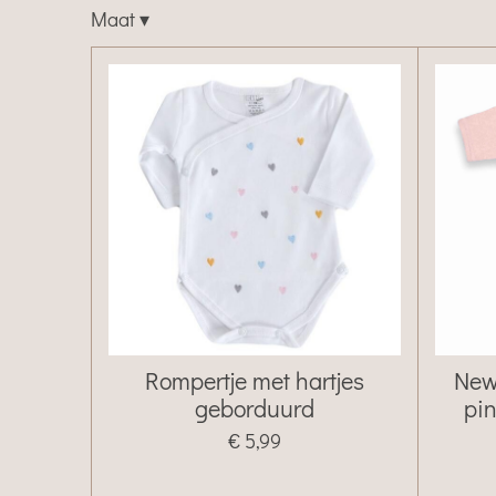
Maat
▾
Rompertje met hartjes
New
geborduurd
pi
€ 5,99