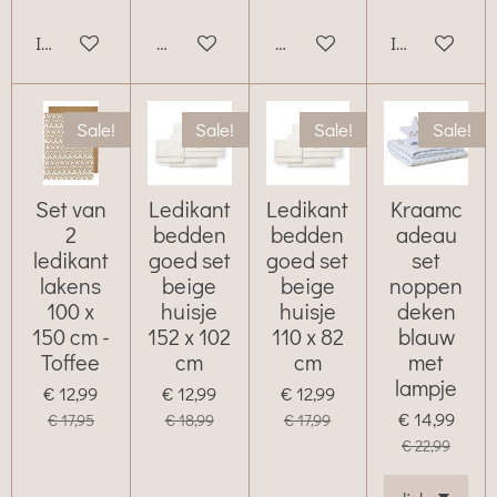
In winkelwagen
Bekijk details
Bekijk details
In winkelwag
Sale!
Sale!
Sale!
Sale!
Set van
Ledikant
Ledikant
Kraamc
2
bedden
bedden
adeau
ledikant
goed set
goed set
set
lakens
beige
beige
noppen
100 x
huisje
huisje
deken
150 cm -
152 x 102
110 x 82
blauw
Toffee
cm
cm
met
lampje
€ 12,99
€ 12,99
€ 12,99
€ 14,99
€ 17,95
€ 18,99
€ 17,99
€ 22,99