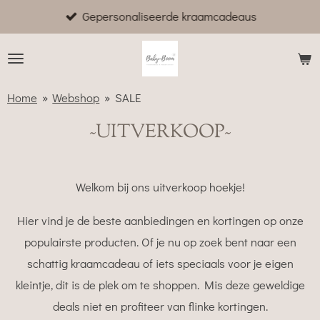
Gepersonaliseerde kraamcadeaus
Ga
direct
naar
de
Home
»
Webshop
»
SALE
hoofdinhoud
~UITVERKOOP~
Welkom bij ons uitverkoop hoekje!
Hier vind je de beste aanbiedingen en kortingen op onze
populairste producten. Of je nu op zoek bent naar een
schattig kraamcadeau of iets speciaals voor je eigen
kleintje, dit is de plek om te shoppen. Mis deze geweldige
deals niet en profiteer van flinke kortingen.