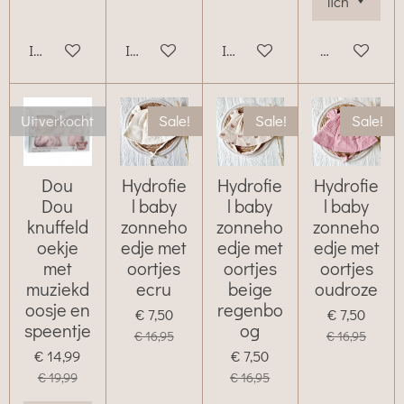
In winkelwagen
In winkelwagen
In winkelwagen
Bekijk details
Uitverkocht
Sale!
Sale!
Sale!
Dou
Hydrofie
Hydrofie
Hydrofie
Dou
l baby
l baby
l baby
knuffeld
zonneho
zonneho
zonneho
oekje
edje met
edje met
edje met
met
oortjes
oortjes
oortjes
muziekd
ecru
beige
oudroze
oosje en
regenbo
€ 7,50
€ 7,50
speentje
og
€ 16,95
€ 16,95
€ 14,99
€ 7,50
€ 19,99
€ 16,95