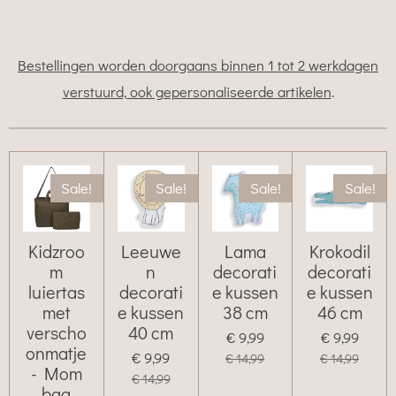
Bestellingen worden doorgaans binnen 1 tot 2 werkdagen
verstuurd, ook gepersonaliseerde artikelen
.
Sale!
Sale!
Sale!
Sale!
Kidzroo
Leeuwe
Lama
Krokodil
m
n
decorati
decorati
luiertas
decorati
e kussen
e kussen
met
e kussen
38 cm
46 cm
verscho
40 cm
€ 9,99
€ 9,99
onmatje
€ 9,99
€ 14,99
€ 14,99
- Mom
€ 14,99
bag