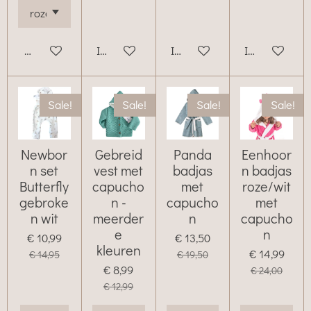
Houd mij op de hoogte
In winkelwagen
In winkelwagen
In winkelwag
Sale!
Sale!
Sale!
Sale!
Newbor
Gebreid
Panda
Eenhoor
n set
vest met
badjas
n badjas
Butterfly
capucho
met
roze/wit
gebroke
n -
capucho
met
n wit
meerder
n
capucho
e
n
€ 10,99
€ 13,50
kleuren
€ 14,99
€ 14,95
€ 19,50
€ 8,99
€ 24,00
€ 12,99