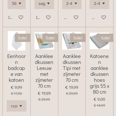
In winkelwagen
In winkelwagen
Bekijk details
Bekijk details
Sale!
Sale!
Sale!
Sale!
Eenhoor
Aanklee
Aanklee
Katoene
n
dkussen
dkussen
n
badcap
Leeuw
Tipi met
aanklee
e van
met
zijmeter
dkussen
katoen
zijmeter
70 cm
hoes
70 cm
grijs 55 x
€ 9,99
€ 19,99
80 cm
€ 19,99
€ 17,50
€ 29,99
€ 9,00
€ 29,99
€ 14,99