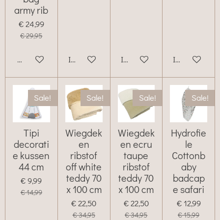
army rib
€ 24,99
€ 29,95
Bekijk details
In winkelwagen
In winkelwagen
In winkelwag
Sale!
Sale!
Sale!
Sale!
Tipi
Wiegdek
Wiegdek
Hydrofie
decorati
en
en ecru
le
e kussen
ribstof
taupe
Cottonb
44 cm
off white
ribstof
aby
teddy 70
teddy 70
badcap
€ 9,99
x 100 cm
x 100 cm
e safari
€ 14,99
€ 22,50
€ 22,50
€ 12,99
€ 34,95
€ 34,95
€ 15,99