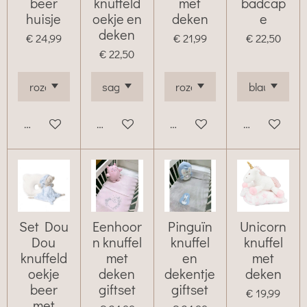
beer
knuffeld
met
badcap
huisje
oekje en
deken
e
deken
€ 24,99
€ 21,99
€ 22,50
€ 22,50
Bekijk details
Bekijk details
Houd mij op de hoogte
Bekijk details
Set Dou
Eenhoor
Pinguïn
Unicorn
Dou
n knuffel
knuffel
knuffel
knuffeld
met
en
met
oekje
deken
dekentje
deken
beer
giftset
giftset
€ 19,99
met