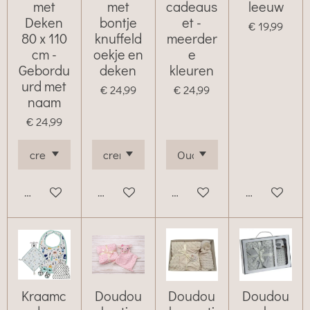
met
met
cadeaus
leeuw
Deken
bontje
et -
€ 19,99
80 x 110
knuffeld
meerder
cm -
oekje en
e
Gebordu
deken
kleuren
urd met
€ 24,99
€ 24,99
naam
€ 24,99
Bekijk details
Bekijk details
Bekijk details
Bekijk details
Kraamc
Doudou
Doudou
Doudou