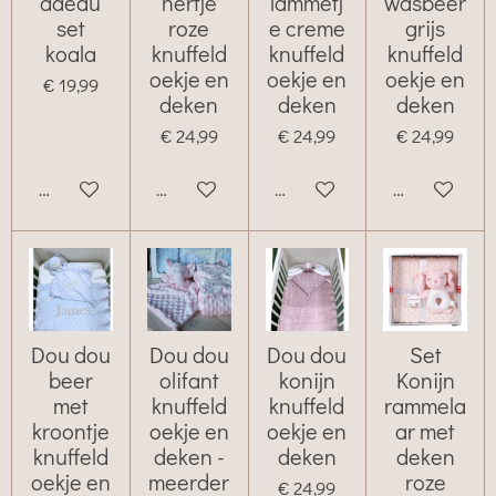
adeau
hertje
lammetj
wasbeer
set
roze
e creme
grijs
koala
knuffeld
knuffeld
knuffeld
oekje en
oekje en
oekje en
€ 19,99
deken
deken
deken
€ 24,99
€ 24,99
€ 24,99
Bekijk details
Bekijk details
Bekijk details
Bekijk details
Dou dou
Dou dou
Dou dou
Set
beer
olifant
konijn
Konijn
met
knuffeld
knuffeld
rammela
kroontje
oekje en
oekje en
ar met
knuffeld
deken -
deken
deken
oekje en
meerder
roze
€ 24,99