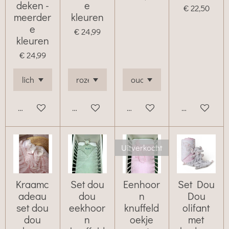
deken -
e
€ 22,50
meerder
kleuren
e
€ 24,99
kleuren
€ 24,99
Bekijk details
Bekijk details
Bekijk details
Bekijk details
Uitverkocht
Kraamc
Set dou
Eenhoor
Set Dou
adeau
dou
n
Dou
set dou
eekhoor
knuffeld
olifant
dou
n
oekje
met