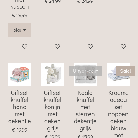
€ 24,99
€ 24,99
kussen
€ 19,99
Bekijk details
Bekijk details
Bekijk details
Bekijk details
Uitverkocht
Sale!
Giftset
Giftset
Koala
Kraamc
knuffel
knuffel
knuffel
adeau
hond
konijn
met
set
met
met
sterren
noppen
dekentje
deken
dekentje
deken
grijs
grijs
blauw
€ 19,99
met
€ 19,99
€ 15,99