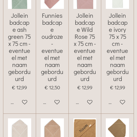
Jollein
Funnies
Jollein
Jollein
badcap
badcap
badcap
badcap
e ash
e
e Wild
e ivory
green 75
oudroze
Rose 75
75 x 75
x 75 cm -
-
x 75 cm -
cm -
eventue
eventue
eventue
eventue
el met
el met
el met
el met
naam
naam
naam
naam
gebordu
gebordu
gebordu
gebordu
urd
urd
urd
urd
€ 12,99
€ 12,50
€ 12,99
€ 12,99
Bekijk details
Bekijk details
Bekijk details
Bekijk details