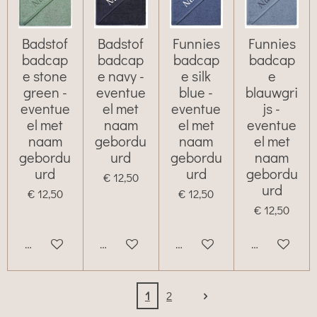
Badstof
Badstof
Funnies
Funnies
badcap
badcap
badcap
badcap
e stone
e navy -
e silk
e
green -
eventue
blue -
blauwgri
eventue
el met
eventue
js -
el met
naam
el met
eventue
naam
gebordu
naam
el met
gebordu
urd
gebordu
naam
urd
urd
gebordu
€ 12,50
urd
€ 12,50
€ 12,50
€ 12,50
Bekijk details
Bekijk details
Bekijk details
Bekijk details
1
2