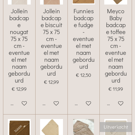
Jollein
Jollein
Funnies
Meyco
badcap
badcap
badcap
Baby
e
e biscuit
e fudge
badcap
nougat
75 x 75
-
e toffee
75 x 75
cm -
eventue
75 x 75
cm -
eventue
el met
cm -
eventue
el met
naam
eventue
el met
naam
gebordu
el met
naam
gebordu
urd
naam
gebordu
urd
gebordu
€ 12,50
urd
urd
€ 12,99
€ 12,99
€ 11,99
Bekijk details
Bekijk details
Bekijk details
Bekijk details
Uitverkocht