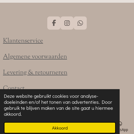
F
I
W
a
n
h
c
s
a
Klantenservice
e
t
t
b
a
s
o
g
A
Algemene voorwaarden
o
r
p
k
a
p
Levering & retourneren
m
Contact
Deze website gebruikt cookies voor analyse-
doeleinden en/of het tonen van advertenties. Door
Partners
gebruik te blijven maken van de site gaat u hiermee
akkoord.
Akkoord
E-mailadres
Telefoonnummer
Kaart
Instagram
WhatsApp