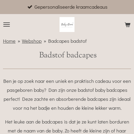
Gepersonaliseerde kraamcadeaus
Ga
direct
naar
de
Home
»
Webshop
»
Badcapes badstof
hoofdinhoud
Badstof badcapes
Ben je op zoek naar een uniek en praktisch cadeau voor een
pasgeboren baby? Dan zijn onze badstof baby badcapes
perfect! Deze zachte en absorberende badcapes zijn ideaal
voor na het badje en houden de kleine lekker warm.
Het leuke aan de badcapes is dat je ze kunt laten borduren
met de naam van de baby. Zo heeft de kleine zijn of haar