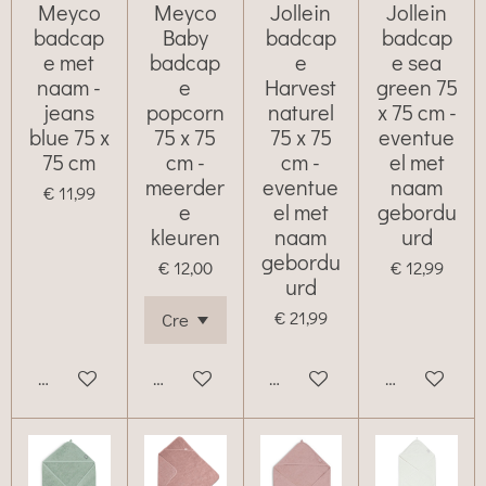
Meyco
Meyco
Jollein
Jollein
badcap
Baby
badcap
badcap
e met
badcap
e
e sea
naam -
e
Harvest
green 75
jeans
popcorn
naturel
x 75 cm -
blue 75 x
75 x 75
75 x 75
eventue
75 cm
cm -
cm -
el met
meerder
eventue
naam
€ 11,99
e
el met
gebordu
kleuren
naam
urd
gebordu
€ 12,00
€ 12,99
urd
€ 21,99
Bekijk details
Bekijk details
Bekijk details
Bekijk details