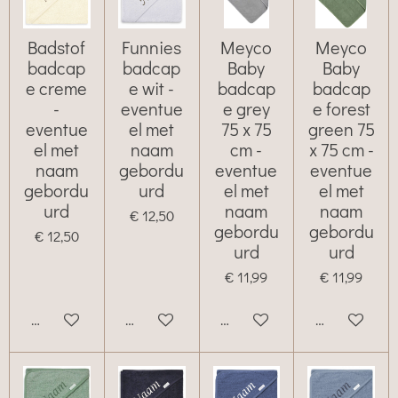
Badstof
Funnies
Meyco
Meyco
badcap
badcap
Baby
Baby
e creme
e wit -
badcap
badcap
-
eventue
e grey
e forest
eventue
el met
75 x 75
green 75
el met
naam
cm -
x 75 cm -
naam
gebordu
eventue
eventue
gebordu
urd
el met
el met
urd
naam
naam
€ 12,50
gebordu
gebordu
€ 12,50
urd
urd
€ 11,99
€ 11,99
Bekijk details
Bekijk details
Bekijk details
Bekijk details