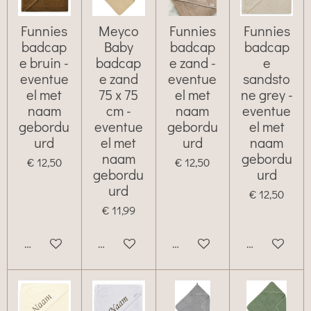
Funnies
Meyco
Funnies
Funnies
badcap
Baby
badcap
badcap
e bruin -
badcap
e zand -
e
eventue
e zand
eventue
sandsto
el met
75 x 75
el met
ne grey -
naam
cm -
naam
eventue
gebordu
eventue
gebordu
el met
urd
el met
urd
naam
naam
gebordu
€ 12,50
€ 12,50
gebordu
urd
urd
€ 12,50
€ 11,99
Bekijk details
Bekijk details
Bekijk details
Houd mij op 