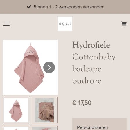
Binnen 1 - 2 werkdagen verzonden
Ga
direct
naar
de
hoofdinhoud
Hydrofiele
Cottonbaby
badcape
oudroze
€ 17,50
Personaliseren