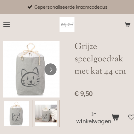
Gepersonaliseerde kraamcadeaus
Ga
direct
naar
de
hoofdinhoud
Grijze
speelgoedzak
met kat 44 cm
€ 9,50
In
winkelwagen