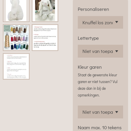
Personaliseren
Lettertype
Kleur garen
Staat de gewenste kleur
garen er niet tussen? Vul
deze dan in bij de
opmerkingen.
Naam max. 10 tekens