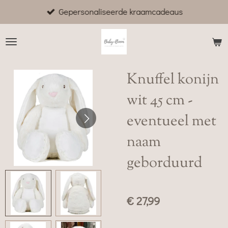
Gepersonaliseerde kraamcadeaus
Ga
direct
naar
de
hoofdinhoud
Knuffel konijn
wit 45 cm -
eventueel met
naam
geborduurd
€ 27,99