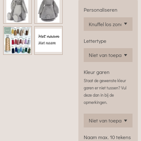
Personaliseren
Lettertype
Kleur garen
Staat de gewenste kleur
garen er niet tussen? Vul
deze dan in bij de
opmerkingen.
Naam max. 10 tekens