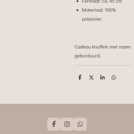
Formaat: ca. 45 cm
Materiaal: 100%
polyester.
Cadeau knuffels met naam
geborduurd.
D
D
S
D
e
e
h
e
l
e
a
l
e
l
r
e
n
e
n
F
I
W
a
n
h