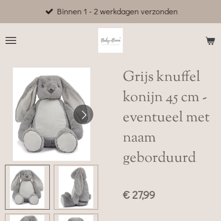
Binnen 1 - 2 werkdagen verzonden
Ga
direct
naar
de
hoofdinhoud
Grijs knuffel
konijn 45 cm -
eventueel met
naam
geborduurd
€ 27,99