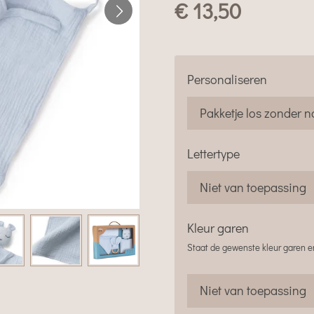
€ 13,50
Personaliseren
Lettertype
Kleur garen
Staat de gewenste kleur garen er