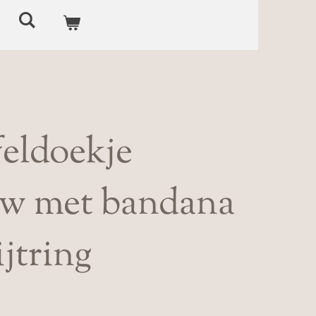
feldoekje
uw met bandana
ijtring