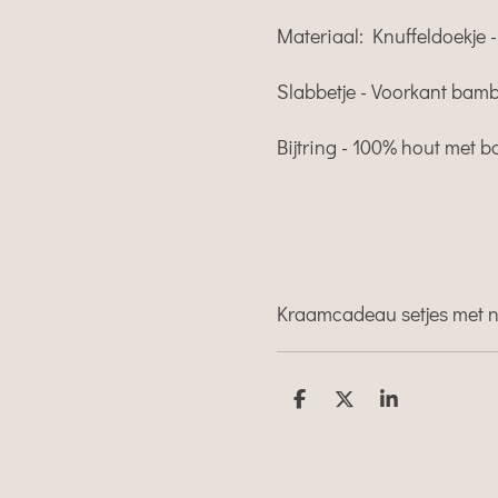
Materiaal: Knuffeldoekje 
Slabbetje - Voorkant bamb
Bijtring - 100% hout met b
Kraamcadeau setjes met 
D
D
S
e
e
h
l
e
a
e
l
r
n
e