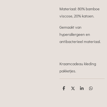
Materiaal: 80% bamboe
viscose, 20% katoen.
Gemaakt van
hyperallergeen en
antibacterieel materiaal.
Kraamcadeau kleding
pakketjes.
D
D
S
D
e
e
h
e
l
e
a
l
e
l
r
e
n
e
n