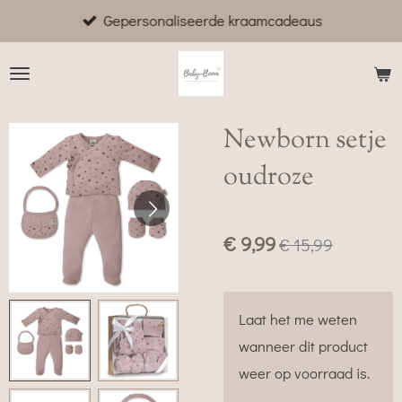
Gepersonaliseerde kraamcadeaus
Ga
direct
naar
de
hoofdinhoud
Newborn setje
oudroze
€ 9,99
€ 15,99
Laat het me weten
wanneer dit product
weer op voorraad is.