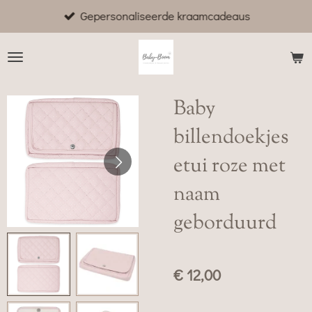
Gepersonaliseerde kraamcadeaus
Ga
direct
naar
de
hoofdinhoud
Baby
billendoekjes
etui roze met
naam
geborduurd
€ 12,00