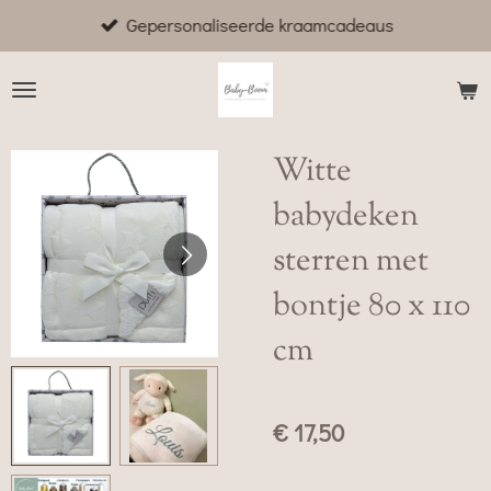
Gepersonaliseerde kraamcadeaus
Ga
direct
naar
de
hoofdinhoud
Witte
babydeken
sterren met
bontje 80 x 110
cm
€ 17,50