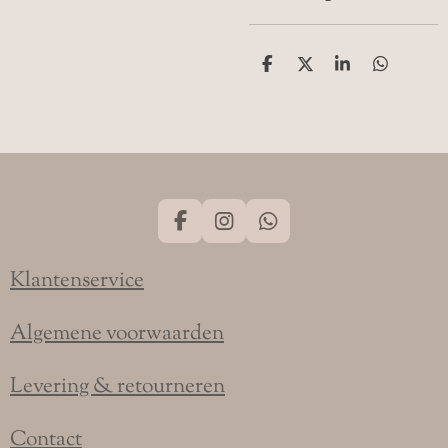
D
D
S
D
e
e
h
e
l
e
a
l
e
l
r
e
n
e
n
F
I
W
a
n
h
c
s
a
Klantenservice
e
t
t
b
a
s
o
g
A
Algemene voorwaarden
o
r
p
k
a
p
Levering & retourneren
m
Contact