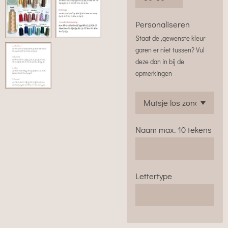
Personaliseren
Staat de ,gewenste kleur
garen er niet tussen? Vul
deze dan in bij de
opmerkingen
Naam max. 10 tekens
Lettertype