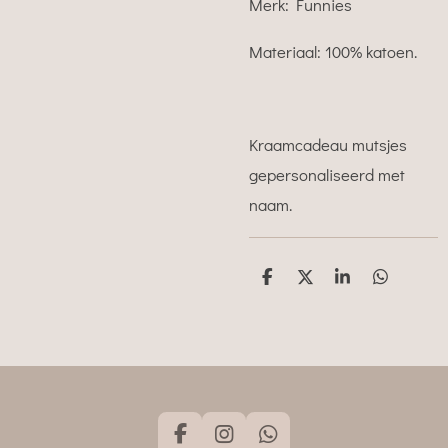
Merk: Funnies
Materiaal: 100% katoen.
Kraamcadeau mutsjes
gepersonaliseerd met
naam.
D
D
S
D
e
e
h
e
l
e
a
l
e
l
r
e
n
e
n
F
I
W