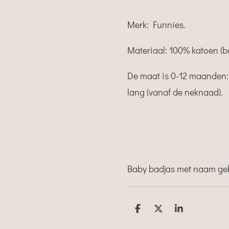
Merk: Funnies.
Materiaal: 100% katoen (ba
De maat is 0-12 maanden
lang (vanaf de neknaad).
Baby badjas met naam ge
D
D
S
e
e
h