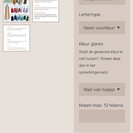
Lettertype
Kleur garen
Staat de gewenste kleur er
niet tussen? Noteer deze
dan in het
opmerkingenveld.
Naam max. 12 tekens