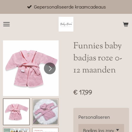
Gepersonaliseerde kraamcadeaus
Ga
direct
naar
de
hoofdinhoud
Funnies baby
badjas roze 0-
12 maanden
€ 17,99
Personaliseren