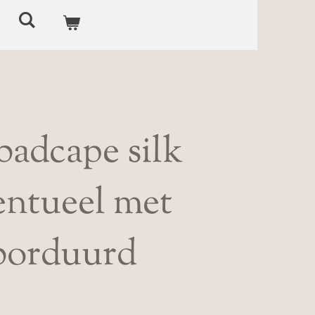
badcape silk
ventueel met
borduurd