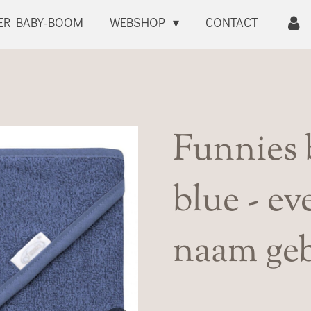
ER BABY-BOOM
WEBSHOP
CONTACT
Funnies 
blue - e
naam ge