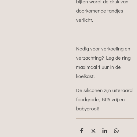
bijten wordt de druk van
doorkomende tandjes
verlicht.
Nodig voor verkoeling en
verzachting? Leg de ring
maximaal 1 uur in de
koelkast.
De siliconen zijn uiteraard
foodgrade, BPA vrij en
babyproof!
D
D
S
D