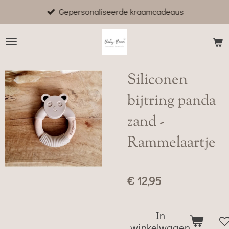
Gepersonaliseerde kraamcadeaus
Ga
direct
naar
de
hoofdinhoud
Siliconen
bijtring panda
zand -
Rammelaartje
€ 12,95
In
winkelwagen