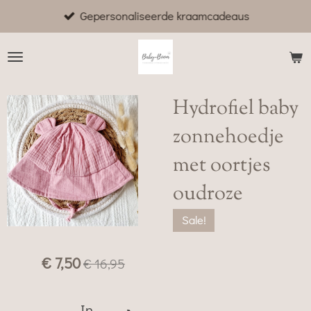
Gepersonaliseerde kraamcadeaus
Ga
direct
naar
de
hoofdinhoud
Hydrofiel baby
zonnehoedje
met oortjes
oudroze
Sale!
€ 7,50
€ 16,95
In