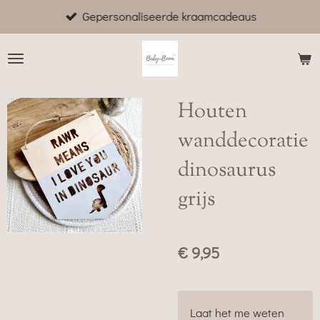
Gepersonaliseerde kraamcadeaus
Ga
direct
naar
de
hoofdinhoud
Houten
wanddecoratie
dinosaurus
grijs
€ 9,95
Laat het me weten