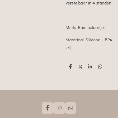
Verstelbaar in 4 standen.
Merk: Rammelaartje.
Materiaal: Silicone - BPA-
vrij
D
D
S
D
e
e
h
e
l
e
a
l
e
l
r
e
n
e
n
F
I
W
a
n
h