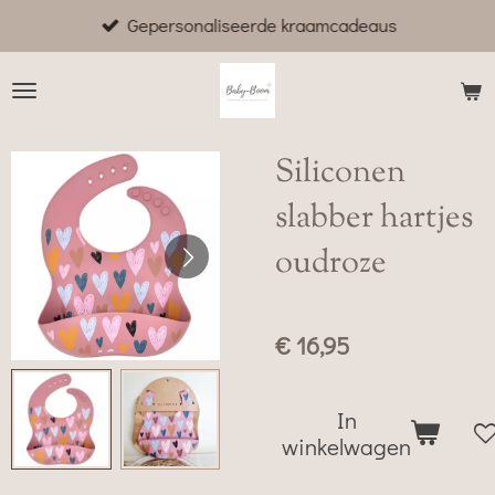
Gepersonaliseerde kraamcadeaus
Ga
direct
naar
de
hoofdinhoud
Siliconen
slabber hartjes
oudroze
€ 16,95
In
winkelwagen