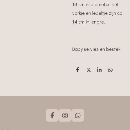
18 cm in diameter, het
vorkje en lepeltje zijn ca.
14 cm in lengte.
Baby servies en bestek.
D
D
S
D
e
e
h
e
l
e
a
l
e
l
r
e
n
e
n
F
I
W
a
n
h
c
s
a