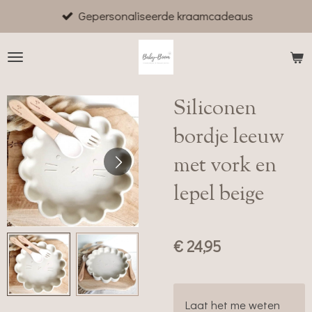
Gepersonaliseerde kraamcadeaus
Ga
direct
naar
de
hoofdinhoud
Siliconen
bordje leeuw
met vork en
lepel beige
€ 24,95
Laat het me weten