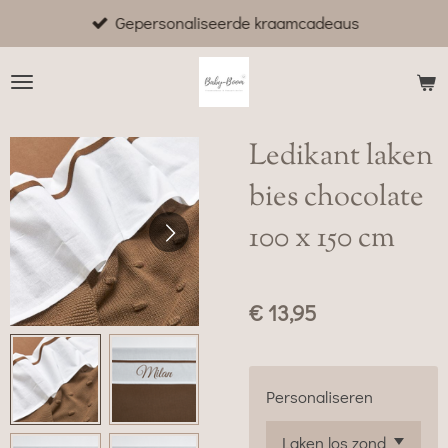
Gepersonaliseerde kraamcadeaus
Ga
direct
naar
de
hoofdinhoud
Ledikant laken
bies chocolate
100 x 150 cm
€ 13,95
Personaliseren