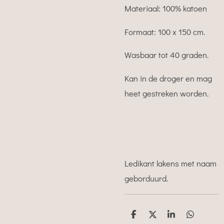
Materiaal: 100% katoen
Formaat: 100 x 150 cm.
Wasbaar tot 40 graden.
Kan in de droger en mag
heet gestreken worden.
Ledikant lakens met naam
geborduurd.
D
D
S
D