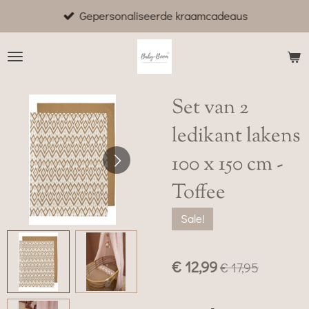
Gepersonaliseerde kraamcadeaus
Ga
direct
naar
de
hoofdinhoud
Set van 2
ledikant lakens
100 x 150 cm -
Toffee
Sale!
€ 12,99
€ 17,95