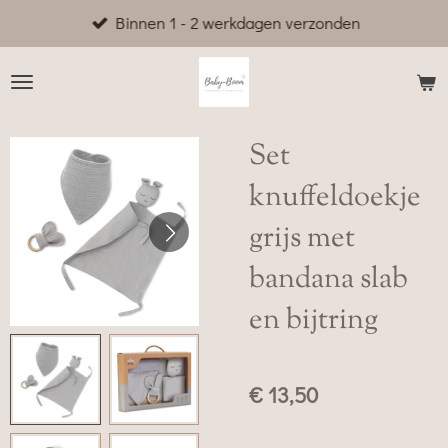
Binnen 1 - 2 werkdagen verzonden
Ga
direct
naar
de
hoofdinhoud
Set
knuffeldoekje
grijs met
bandana slab
en bijtring
€ 13,50