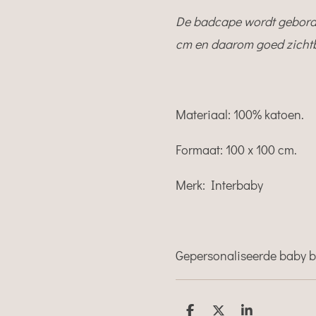
De badcape wordt gebordu
cm en daarom goed zicht
Materiaal: 100% katoen.
Formaat: 100 x 100 cm.
Merk: Interbaby
Gepersonaliseerde baby 
D
D
S