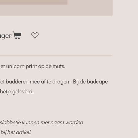
agen
et unicorn print op de muts.
 het badderen mee af te drogen. Bij de badcape
betje geleverd.
 slabbetje kunnen met naam worden
ij het artikel.