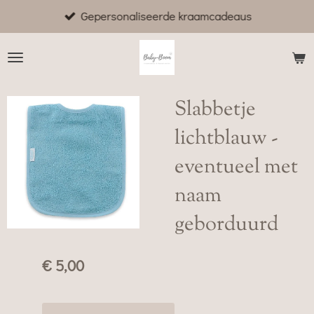
Gepersonaliseerde kraamcadeaus
Ga
direct
naar
de
hoofdinhoud
Slabbetje
lichtblauw -
eventueel met
naam
geborduurd
€ 5,00