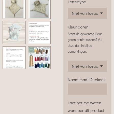
Lettertype
Kleur garen
Staat de gewenste kleur
garen er niet tussen? Vul
deze dan in bij de
opmerkingen.
Naam max. 12 tekens
Laat het me weten
wanneer dit product