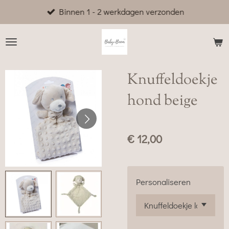
Binnen 1 - 2 werkdagen verzonden
Ga
direct
naar
de
hoofdinhoud
Knuffeldoekje
hond beige
€ 12,00
Personaliseren