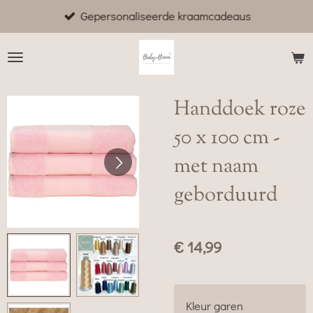
Gepersonaliseerde kraamcadeaus
Ga
direct
naar
de
hoofdinhoud
Handdoek roze
50 x 100 cm -
met naam
geborduurd
€ 14,99
Kleur garen