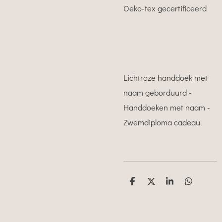
Oeko-tex gecertificeerd
Lichtroze handdoek met
naam geborduurd -
Handdoeken met naam -
Zwemdiploma cadeau
D
D
S
D
e
e
h
e
l
e
a
l
e
l
r
e
n
e
n