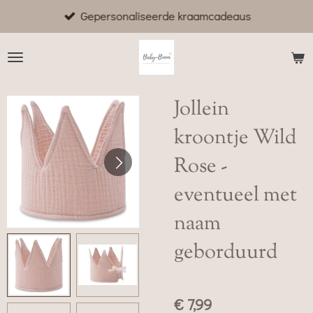
Gepersonaliseerde kraamcadeaus
Ga
direct
naar
de
hoofdinhoud
Jollein
kroontje Wild
Rose -
eventueel met
naam
geborduurd
€ 7,99