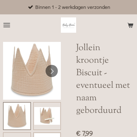
Binnen 1 - 2 werkdagen verzonden
Ga
direct
naar
de
hoofdinhoud
Jollein
kroontje
Biscuit -
eventueel met
naam
geborduurd
€ 7,99