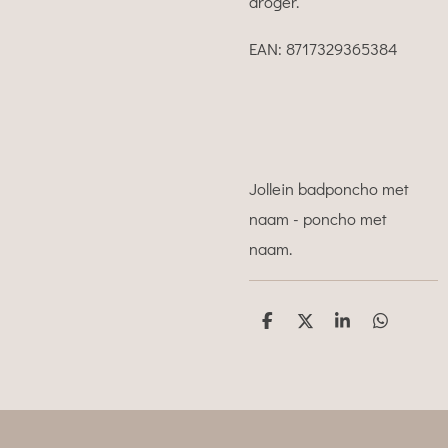
droger.
EAN:
8717329365384
Jollein badponcho met
naam - poncho met
naam.
D
D
S
D
e
e
h
e
l
e
a
l
e
l
r
e
n
e
n