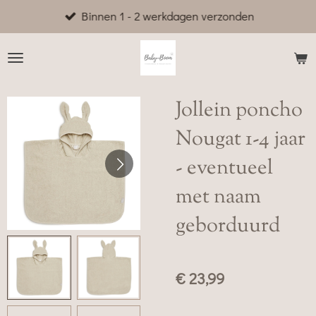
Binnen 1 - 2 werkdagen verzonden
Ga
direct
naar
de
hoofdinhoud
Jollein poncho
Nougat 1-4 jaar
- eventueel
met naam
geborduurd
€ 23,99