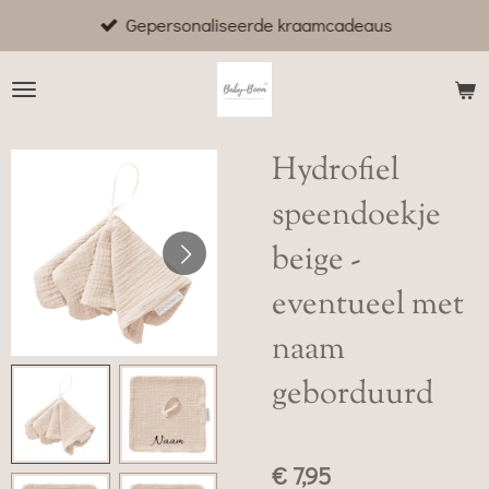
Gepersonaliseerde kraamcadeaus
Ga
direct
naar
de
hoofdinhoud
Hydrofiel
speendoekje
beige -
eventueel met
naam
geborduurd
€ 7,95