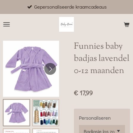
Gepersonaliseerde kraamcadeaus
Ga
direct
naar
de
hoofdinhoud
Funnies baby
badjas lavendel
0-12 maanden
€ 17,99
Personaliseren