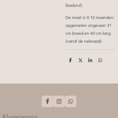
(badstof).
De maat is 0-12 maanden:
opgemeten ongeveer 31
cm breed en 40 cm lang
(vanaf de neknaad).
D
D
S
D
e
e
h
e
l
e
a
l
e
l
r
e
n
e
n
F
I
W
a
n
h
c
s
a
Klantenservice