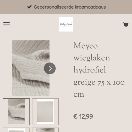
Gepersonaliseerde kraamcadeaus
Ga
direct
naar
de
hoofdinhoud
Meyco
wieglaken
hydrofiel
greige 75 x 100
cm
€ 12,99