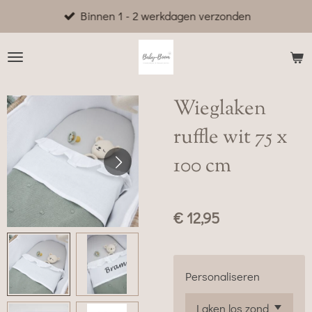
Binnen 1 - 2 werkdagen verzonden
Ga
direct
naar
de
hoofdinhoud
Wieglaken
ruffle wit 75 x
100 cm
€ 12,95
Personaliseren