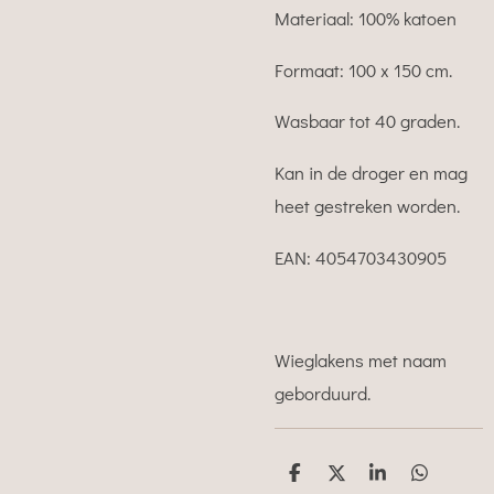
Materiaal: 100% katoen
Formaat: 100 x 150 cm.
Wasbaar tot 40 graden.
Kan in de droger en mag
heet gestreken worden.
EAN:
4054703430905
Wieglakens met naam
geborduurd.
D
D
S
D