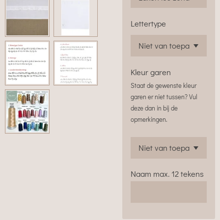
Lettertype
Kleur garen
Staat de gewenste kleur
garen er niet tussen? Vul
deze dan in bij de
opmerkingen.
Naam max. 12 tekens