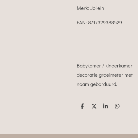
Merk: Jollein
EAN: 8717329388529
Babykamer / kinderkamer
decoratie groeimeter met
naam geborduurd.
D
D
S
D
e
e
h
e
l
e
a
l
e
l
r
e
n
e
n