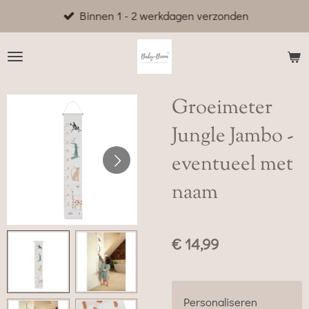
Binnen 1 - 2 werkdagen verzonden
Ga
direct
naar
de
hoofdinhoud
Groeimeter
Jungle Jambo -
eventueel met
naam
€ 14,99
Personaliseren