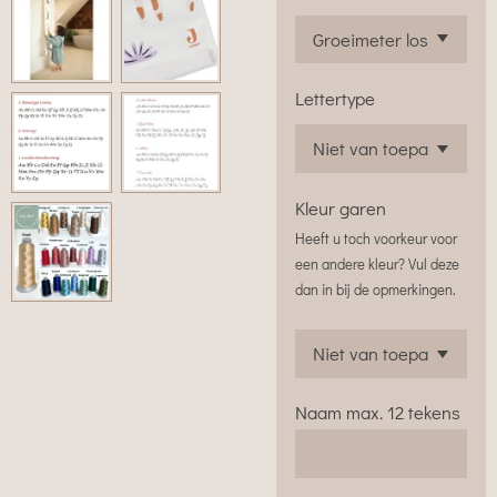
Lettertype
Kleur garen
Heeft u toch voorkeur voor
een andere kleur? Vul deze
dan in bij de opmerkingen.
Naam max. 12 tekens