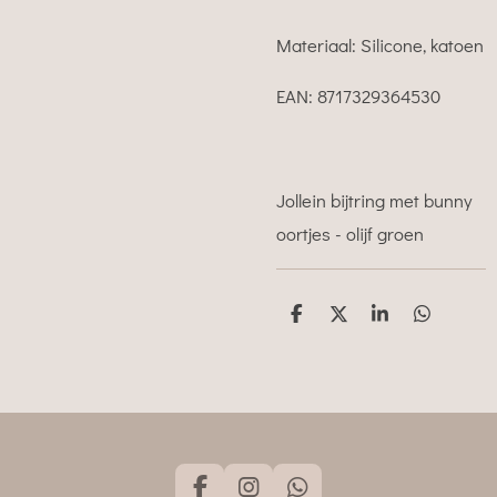
Materiaal: Silicone, katoen
EAN: 8717329364530
Jollein bijtring met bunny
oortjes - olijf groen
D
D
S
D
e
e
h
e
l
e
a
l
e
l
r
e
n
e
n
F
I
W