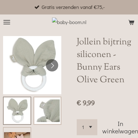
Gratis verzenden vanaf €75,-
Ga
direct
naar
de
Jollein bijtring
hoofdinhoud
siliconen -
Bunny Ears
Olive Green
€ 9,99
In
winkelwage