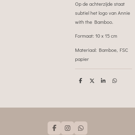
Op de achterzijde staat
subtiel het logo van Annie
with the Bamboo.
Formaat: 10 x 15 cm
Materiaal: Bamboe, FSC
papier
D
D
S
D
e
e
h
e
l
e
a
l
e
l
r
e
n
e
n
F
I
W