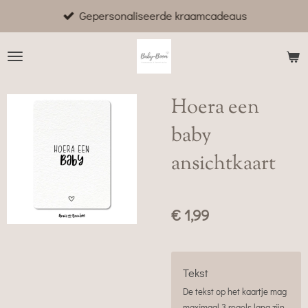
Gepersonaliseerde kraamcadeaus
Ga
direct
naar
de
hoofdinhoud
Hoera een
baby
ansichtkaart
€ 1,99
Tekst
De tekst op het kaartje mag
maximaal 3 regels lang zijn.