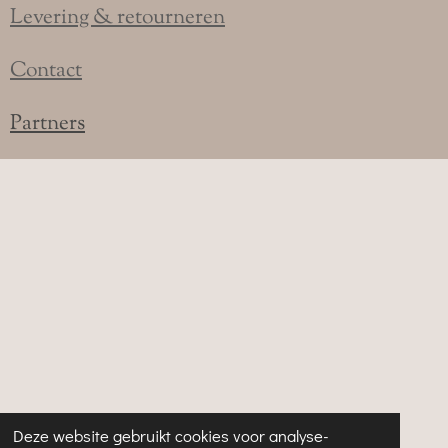
k
a
p
Levering & retourneren
m
Contact
Partners
Deze website gebruikt cookies voor analyse-