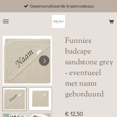
Gepersonaliseerde kraamcadeaus
Ga
direct
naar
de
hoofdinhoud
Funnies
badcape
sandstone grey
- eventueel
met naam
geborduurd
€ 12,50