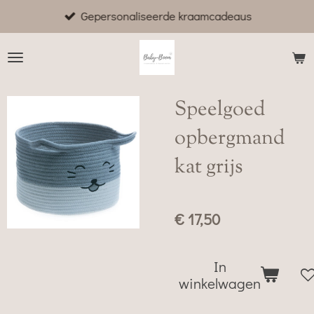
Gepersonaliseerde kraamcadeaus
Ga
direct
naar
de
hoofdinhoud
Speelgoed
opbergmand
kat grijs
€ 17,50
In
winkelwagen