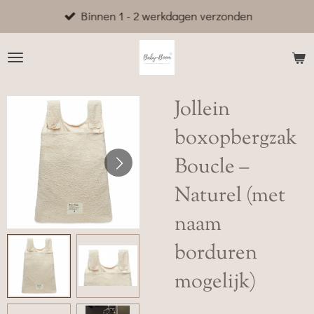
Binnen 1 - 2 werkdagen verzonden
Ga
direct
naar
de
hoofdinhoud
Jollein
boxopbergzak
Boucle –
Naturel (met
naam
borduren
mogelijk)