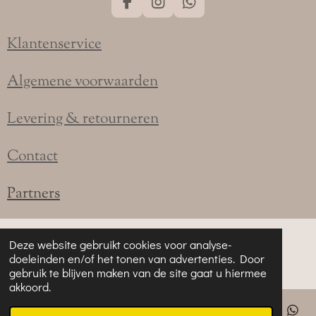
F
I
W
a
n
h
c
s
a
Klantenservice
e
t
t
b
a
s
o
g
A
Algemene voorwaarden
o
r
p
k
a
p
Levering & retourneren
m
Contact
Partners
Deze website gebruikt cookies voor analyse-
doeleinden en/of het tonen van advertenties. Door
gebruik te blijven maken van de site gaat u hiermee
akkoord.