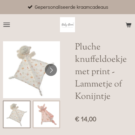
Gepersonaliseerde kraamcadeaus
Ga
direct
naar
de
hoofdinhoud
Pluche
knuffeldoekje
met print -
Lammetje of
Konijntje
€ 14,00