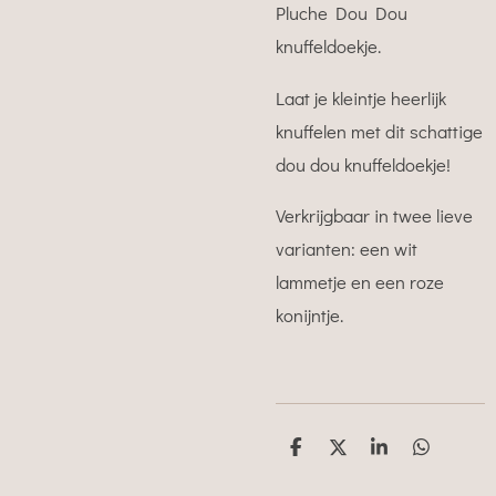
Pluche Dou Dou
knuffeldoekje.
Laat je kleintje heerlijk
knuffelen met dit schattige
dou dou knuffeldoekje!
Verkrijgbaar in twee lieve
varianten: een wit
lammetje en een roze
konijntje.
D
D
S
D
e
e
h
e
l
e
a
l