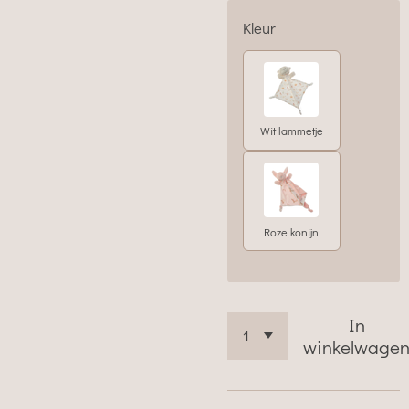
Kleur
Wit lammetje
Roze konijn
In
winkelwage