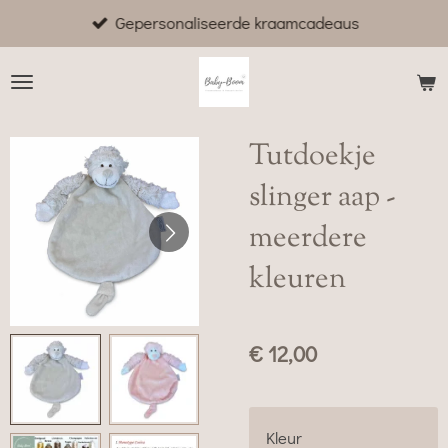
Gepersonaliseerde kraamcadeaus
Ga
direct
naar
de
hoofdinhoud
Tutdoekje
slinger aap -
meerdere
kleuren
€ 12,00
Kleur