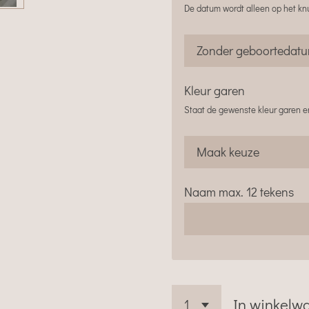
De datum wordt alleen op het kn
Kleur garen
Staat de gewenste kleur garen er
Naam max. 12 tekens
In winkelw