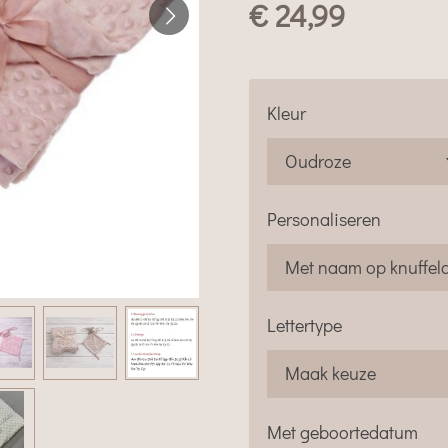
€ 24,99
Kleur
Personaliseren
Lettertype
Met geboortedatum