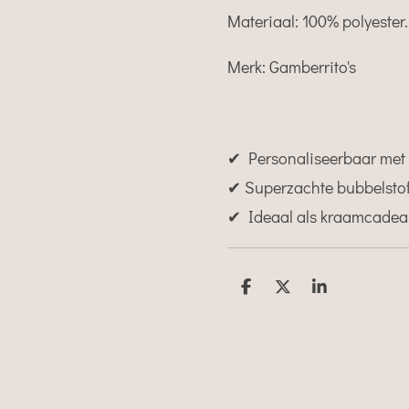
Materiaal: 100% polyester
Merk: Gamberrito's
✔ Personaliseerbaar me
✔ Superzachte bubbelsto
✔ Ideaal als kraamcade
D
D
S
e
e
h
l
e
a
e
l
r
n
e