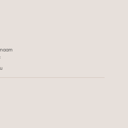
.
t naam
f
au