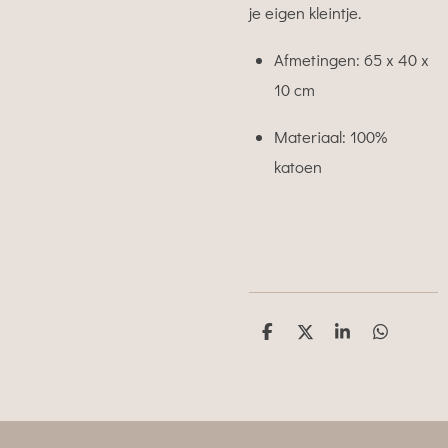
je eigen kleintje.
Afmetingen: 65 x 40 x
10 cm
Materiaal: 100%
katoen
D
D
S
D
e
e
h
e
l
e
a
l
e
l
r
e
n
e
n