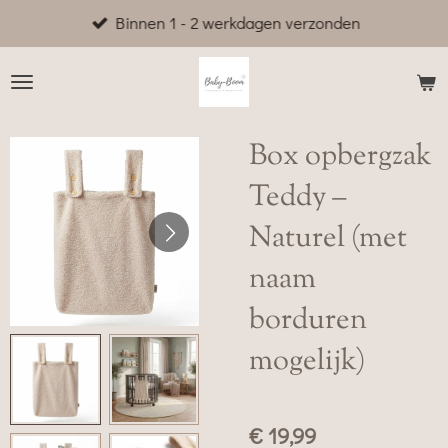
Binnen 1 - 2 werkdagen verzonden
Ga
direct
naar
de
hoofdinhoud
Box opbergzak
Teddy –
Naturel (met
naam
borduren
mogelijk)
€ 19,99