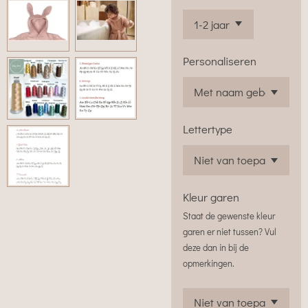
Personaliseren
Lettertype
Kleur garen
Staat de gewenste kleur
garen er niet tussen? Vul
deze dan in bij de
opmerkingen.