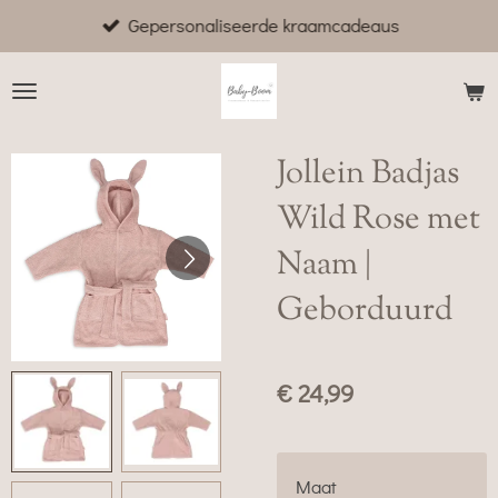
Gepersonaliseerde kraamcadeaus
Ga
direct
naar
de
hoofdinhoud
Jollein Badjas
Wild Rose met
Naam |
Geborduurd
€ 24,99
Maat