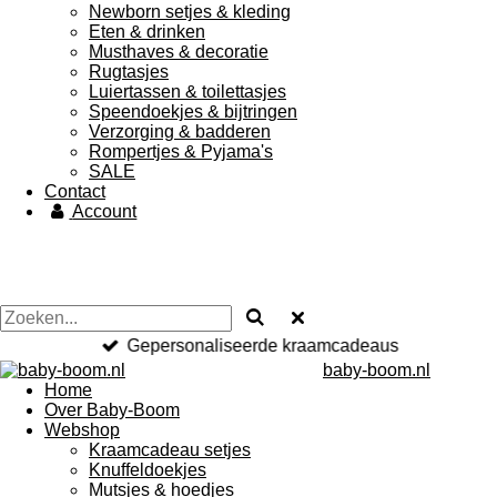
Newborn setjes & kleding
Eten & drinken
Musthaves & decoratie
Rugtasjes
Luiertassen & toilettasjes
Speendoekjes & bijtringen
Verzorging & badderen
Rompertjes & Pyjama's
SALE
Contact
Account
Gepersonaliseerde kraamcadeaus
baby-boom.nl
Home
Over Baby-Boom
Webshop
Kraamcadeau setjes
Knuffeldoekjes
Mutsjes & hoedjes