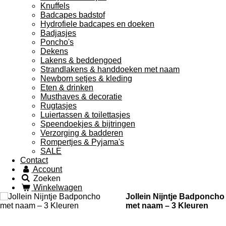
Knuffels
Badcapes badstof
Hydrofiele badcapes en doeken
Badjasjes
Poncho's
Dekens
Lakens & beddengoed
Strandlakens & handdoeken met naam
Newborn setjes & kleding
Eten & drinken
Musthaves & decoratie
Rugtasjes
Luiertassen & toilettasjes
Speendoekjes & bijtringen
Verzorging & badderen
Rompertjes & Pyjama's
SALE
Contact
Account
Zoeken
Winkelwagen
Jollein Nijntje Badponcho
met naam – 3 Kleuren