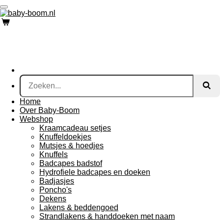
Ga
direct
naar
de
hoofdinhoud
Home
Over Baby-Boom
Webshop
Kraamcadeau setjes
Knuffeldoekjes
Mutsjes & hoedjes
Knuffels
Badcapes badstof
Hydrofiele badcapes en doeken
Badjasjes
Poncho's
Dekens
Lakens & beddengoed
Strandlakens & handdoeken met naam