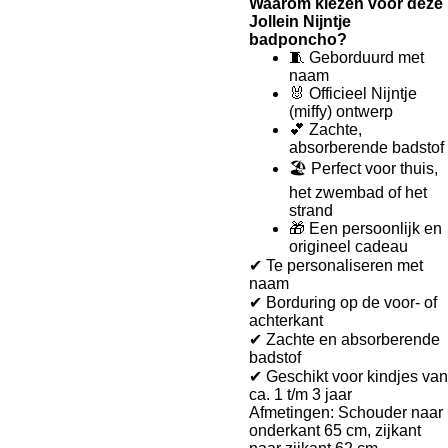
Waarom kiezen voor deze
Jollein Nijntje
badponcho?
🧵 Geborduurd met
naam
🐰 Officieel Nijntje
(miffy) ontwerp
💕 Zachte,
absorberende badstof
🏖️ Perfect voor thuis,
het zwembad of het
strand
🎁 Een persoonlijk en
origineel cadeau
✔ Te personaliseren met
naam
✔ Borduring op de voor- of
achterkant
✔ Zachte en absorberende
badstof
✔ Geschikt voor kindjes van
ca. 1 t/m 3 jaar
Afmetingen: Schouder naar
onderkant 65 cm, zijkant