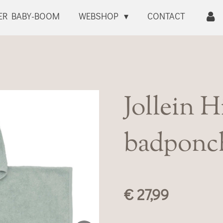
ER BABY-BOOM
WEBSHOP
CONTACT
Jollein 
badponc
€ 27,99