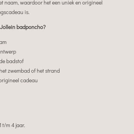
et naam, waardoor het een uniek en origineel
gscadeau is.
 Jollein badponcho?
aam
ontwerp
de badstof
, het zwembad of het strand
 origineel cadeau
 t/m 4 jaar.