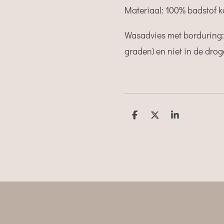
Materiaal: 100% badstof 
Wasadvies met borduring: 
graden) en niet in de drog
D
D
S
e
e
h
l
e
a
e
l
r
n
e